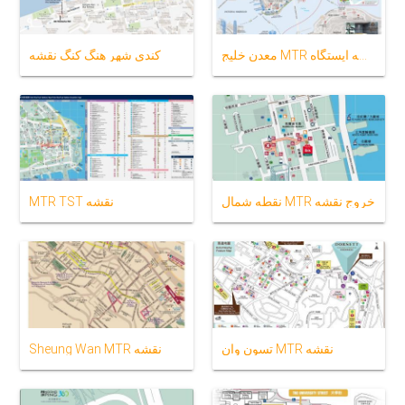
معدن خلیج MTR نقشه ایستگاه
کندی شهر هنگ کنگ نقشه
نقطه شمال MTR خروج نقشه
MTR TST نقشه
تسون وان MTR نقشه
Sheung Wan MTR نقشه