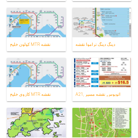
دینگ دینگ تراموا نقشه
كولون خلیج MTR نقشه
A21, اتوبوس, نقشه مسیر
کازوی خلیج MTR نقشه